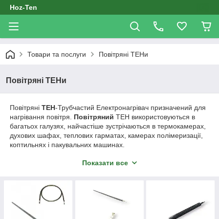
Hoz-Ten
Товари та послуги
Повітряні ТЕНи
Повітряні ТЕНи
Повітряні
ТЕН
-Трубчастий Електронагрівач призначений для
нагрівання повітря.
Повітряний
ТЕН використовуються в
багатьох галузях, найчастіше зустрічаються в термокамерах,
духових шафах, теплових гарматах, камерах полімеризації,
коптильнях і пакувальних машинах.
Ця група досить широка і налічує кілька різновидів найбільш
Показати все
затребуваних:
Гнучкі
Тени
Дугоподібні
тени
Оребрені
тени