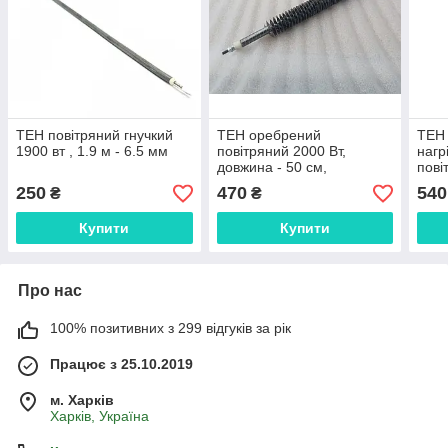
ТЕН повітряний гнучкий
ТЕН оребрений
ТЕН 
1900 вт , 1.9 м - 6.5 мм
повітряний 2000 Вт,
нагр
довжина - 50 см,
пові
2500
250
470
540
₴
₴
Діам
Купити
Купити
Про нас
100% позитивних з 299 відгуків за рік
Працює з 25.10.2019
м. Харків
Харків, Україна