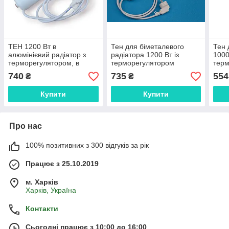
ТЕН 1200 Вт в
Тен для біметалевого
Тен 
алюмінієвий радіатор з
радіатора 1200 Вт із
1000
терморегулятором, в
терморегулятором
тер
комплекті з проводом тен
повним комплектом
740
735
554
₴
₴
для біметалічної батареї
Купити
Купити
Про нас
100% позитивних з 300 відгуків за рік
Працює з 25.10.2019
м. Харків
Харків, Україна
Контакти
Сьогодні працює з 10:00 до 16:00