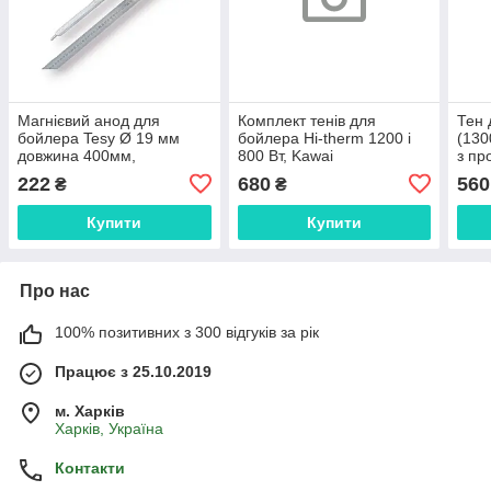
Магнієвий анод для
Комплект тенів для
Тен 
бойлера Tesy Ø 19 мм
бойлера Hi-therm 1200 і
(130
довжина 400мм,
800 Вт, Kawai
з пр
різьблення м8, Kawai
Італ
222
680
560
₴
₴
Купити
Купити
Про нас
100% позитивних з 300 відгуків за рік
Працює з 25.10.2019
м. Харків
Харків, Україна
Контакти