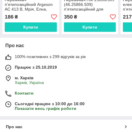
п'ятипозиційний Argeson
(46.25866.509)
елек
AC 413 B, Мрія, Елна,
п'ятипозиційний для
п'ят
Леміра
духовки та електроплити
(AC4
186
350
217
₴
₴
Gefest
Купити
Купити
Про нас
100% позитивних з 299 відгуків за рік
Працює з 25.10.2019
м. Харків
Харків, Україна
Контакти
Сьогодні працює з 10:00 до 16:00
Показати весь графік роботи
Про нас