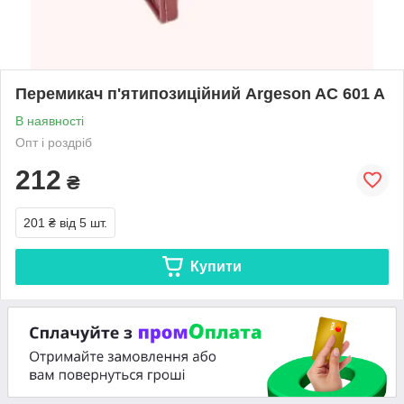
Перемикач п'ятипозиційний Argeson AC 601 A
В наявності
Опт і роздріб
212
₴
201 ₴
від 5 шт.
Купити