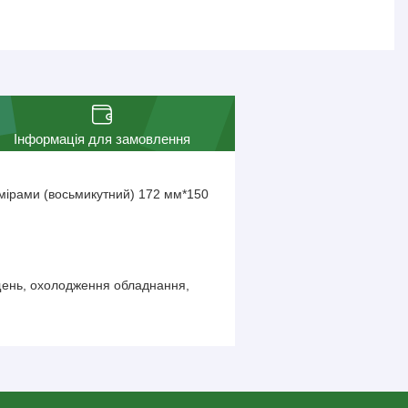
Інформація для замовлення
змірами (восьмикутний) 172 мм*150
щень, охолодження обладнання,