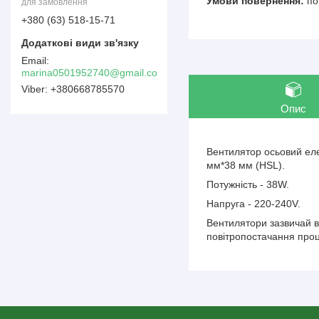
по
для замовлення
+380 (63) 518-15-71
marina0501952740@gmail.com
+380668785570
Опис
Вентилятор осьовий еле
мм*38 мм (HSL).
Потужність - 38W.
Напруга - 220-240V.
Вентилятори зазвичай 
повітропостачання проц