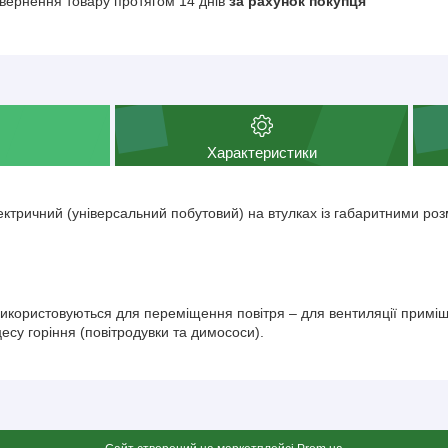
вернення товару протягом 14 днів
за рахунок покупця
Характеристики
ктричний (універсальний побутовий) на втулках із габаритними ро
використовуються для переміщення повітря – для вентиляції примі
есу горіння (повітродувки та димососи).