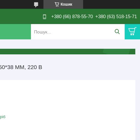
Кошик
+380 (66) 878-55-70
+380 (63) 518-15-71
*38 ММ, 220 В
ріб