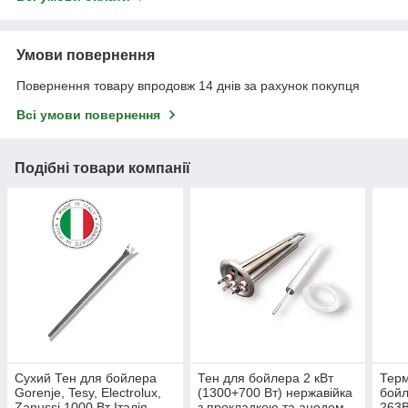
Умови повернення
Повернення товару впродовж 14 днів за рахунок покупця
Всі умови повернення
Подібні товари компанії
Сухий Тен для бойлера
Тен для бойлера 2 кВт
Терм
Gorenje, Tesy, Electrolux,
(1300+700 Вт) нержавійка
бойл
Zanussi,1000 Вт Італія
з прокладкою та анодом
263B