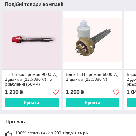
Подібні товари компанії
ТЕН Блок прямий 9000 W,
Блок ТЕН прямий 6000 W,
Блок
2 дюйми (220/380 V) на
2 дюйми (220/380 V)
2 дю
різьбленні (58мм)
різь
нерж
1 210
1 200
1 0
₴
₴
Купити
Купити
Про нас
100% позитивних з 299 відгуків за рік