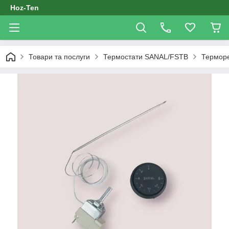
Hoz-Ten
Товари та послуги
Термостати SANAL/FSTB
Терморе