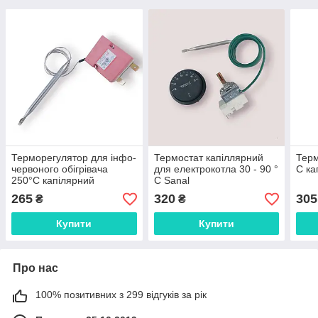
Терморегулятор для інфо-
Термостат капіллярний
Терм
червоного обігрівача
для електрокотла 30 - 90 °
C ка
250°C капілярний
C Sanal
265
320
305
₴
₴
Купити
Купити
Про нас
100% позитивних з 299 відгуків за рік