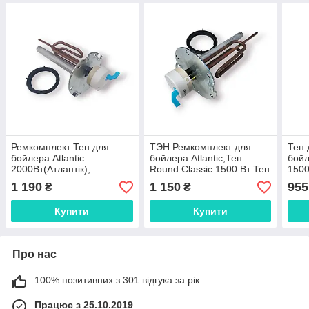
Ремкомплект Тен для
ТЭН Ремкомплект для
Тен 
бойлера Atlantic
бойлера Atlantic,Тен
бойл
2000Вт(Атлантік),
Round Classic 1500 Вт Тен
1500
з терморегулятором
регу
1 190
1 150
955
₴
₴
Купити
Купити
Про нас
100% позитивних з 301 відгука за рік
Працює з 25.10.2019