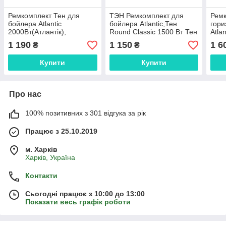
Ремкомплект Тен для
ТЭН Ремкомплект для
Ремк
бойлера Atlantic
бойлера Atlantic,Тен
гори
2000Вт(Атлантік),
Round Classic 1500 Вт Тен
Atla
з терморегулятором
1500
1 190
1 150
1 6
₴
₴
Купити
Купити
Про нас
100% позитивних з 301 відгука за рік
Працює з 25.10.2019
м. Харків
Харків, Україна
Контакти
Сьогодні працює з 10:00 до 13:00
Показати весь графік роботи