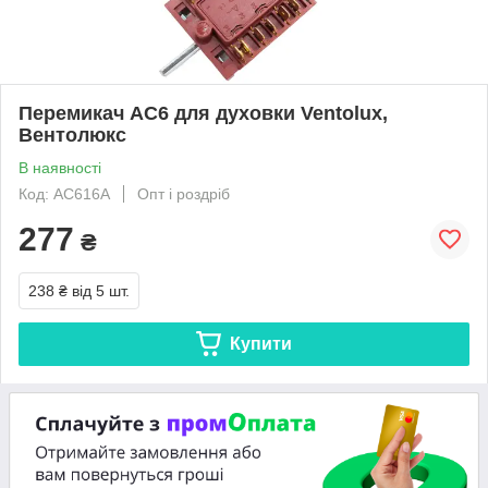
Перемикач AC6 для духовки Ventolux,
Вентолюкс
В наявності
Код: AC616A
Опт і роздріб
277
₴
238 ₴
від 5 шт.
Купити