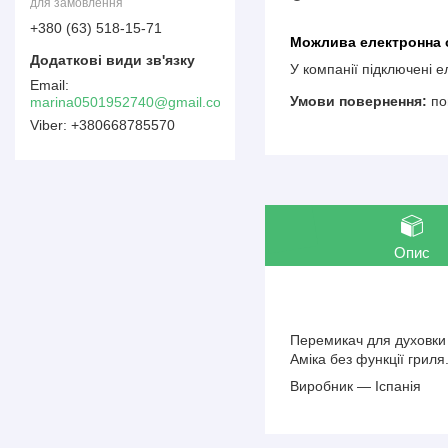
для замовлення
+380 (63) 518-15-71
У компанії підключені 
по
marina0501952740@gmail.com
+380668785570
Опис
Перемикач для духовки 
Аміка без функції гриля
Виробник — Іспанія