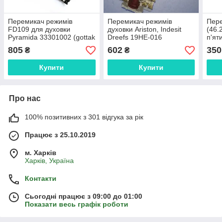
Перемикач режимів
Перемикач режимів
Пер
FD109 для духовки
духовки Ariston, Indesit
(46.
Pyramida 33301002 (gottak
Dreefs 19HE-016
п'ят
891207) 8+0
духо
805
602
350
₴
₴
Gefe
Купити
Купити
Про нас
100% позитивних з 301 відгука за рік
Працює з 25.10.2019
м. Харків
Харків, Україна
Контакти
Сьогодні працює з 09:00 до 01:00
Показати весь графік роботи