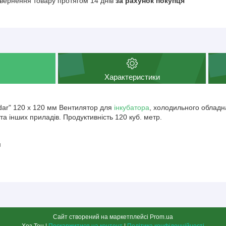
вернення товару протягом 14 днів
за рахунок покупця
Характеристики
dar" 120 х 120 мм Вентилятор для
інкубатора
, холодильного обладн
та інших приладів. Продуктивність 120 куб. метр.
м
Сайт створений на маркетплейсі
Prom.ua
Хоз Тен |
Поскаржитися на контент
|
Політика конфіденційності