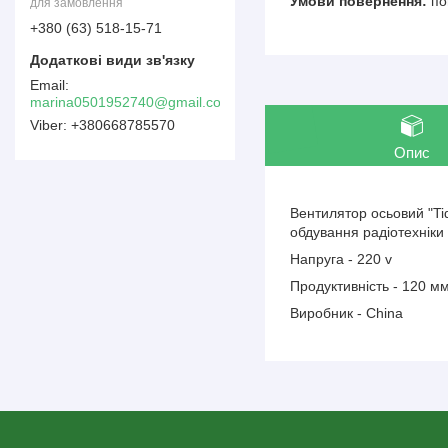
по
для замовлення
+380 (63) 518-15-71
marina0501952740@gmail.com
+380668785570
Опис
Вентилятор осьовий "Ti
обдування радіотехніки 
Напруга - 220 v
Продуктивність - 120 м
Виробник - China