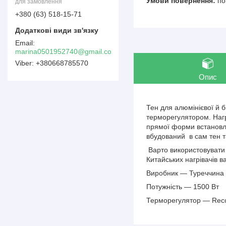
по
для замовлення
+380 (63) 518-15-71
marina0501952740@gmail.com
+380668785570
Опис
Тен для алюмінієвої й 
терморегулятором. Нагрі
прямої форми встановлю
вбудований в сам тен 
Варто використовувати я
Китайських нагрівачів 
Виробник — Туреччина
Потужність — 1500 Вт
Терморегулятор — Reco 