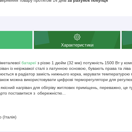
вернення товару протягом 14 днів
за рахунок покупця
Характеристики
біметалевої
батареї
з різзю 1 дюйм (32 мм) потужність 1500 Вт у комп
вач із неіржавкої сталі з латунною основою, бувають права та ліва 
ється в радіатор замість нижнього корка, керувати температурою
також можна використовувати цифрові терморегулятори для регул
кісний нагрівач для обігріву житлових приміщень, переважно, це ту
варто поставитися з обережністю...
(Італія)