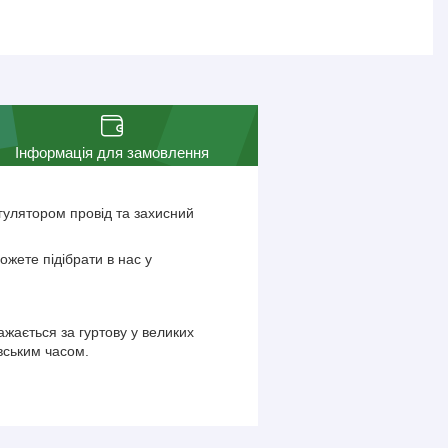
Інформація для замовлення
улятором провід та захисний
ожете підібрати в нас у
ажається за гуртову у великих
ївським часом.