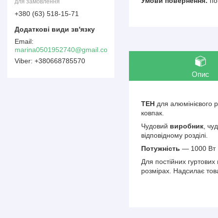
по
для замовлення
+380 (63) 518-15-71
marina0501952740@gmail.com
+380668785570
Опис
ТЕН
для алюмінієвого 
ковпак.
Чудовий
виробник
, чу
відповідному розділі.
Потужність
— 1000 Вт
Для постійних гуртових 
розмірах. Надсилає тов