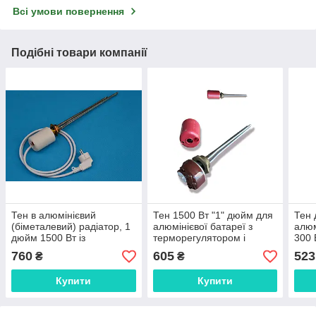
Всі умови повернення
Подібні товари компанії
Тен в алюмінієвий
Тен 1500 Вт "1" дюйм для
Тен
(біметалевий) радіатор, 1
алюмінієвої батареї з
алюм
дюйм 1500 Вт із
терморегулятором і
300 
терморегулятором і
захисним ковпаком
тер
760
605
523
₴
₴
комплектом
Купити
Купити