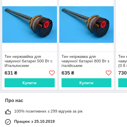
Тен нержавійка для
Тен неіржавка для
Тен 
чавунної батареї 500 Вт с
чавунної батареї 800 Вт з
чаву
Итальянским
італійським
(0.8 
терморегулятором Reco (з
терморегулятором Reco (з
комп
631
635
730
₴
₴
тепловим захистом)
тепловим захистом)
Купити
Купити
Про нас
100% позитивних з 299 відгуків за рік
Працює з 25.10.2019