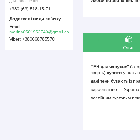
по
для замовлення
+380 (63) 518-15-71
marina0501952740@gmail.com
+380668785570
Опис
ТЕН
для
чавунної
батар
чверть)
купити
у нас ле
дані тени бувають із пра
виробництво — Україн
постійним гуртовим пок