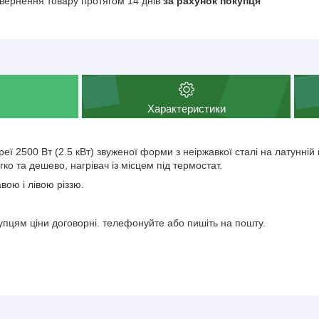
вернення товару протягом 14 днів
за рахунок покупця
Характеристики
еї 2500 Вт (2.5 кВт) звуженої форми з неіржавкої сталі на латунній г
гко та дешево, нагрівач із місцем під термостат.
вою і лівою різзю.
а
упцям ціни договорні. телефонуйте або пишіть на пошту.