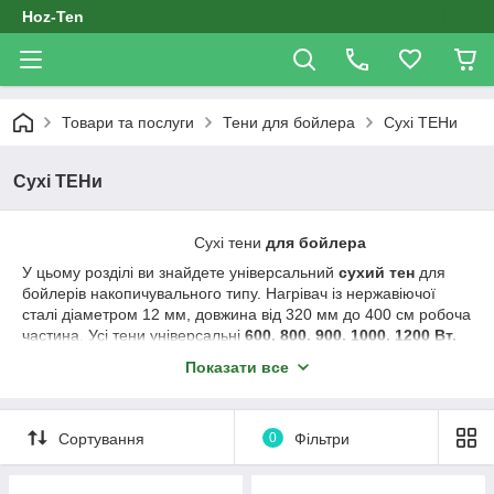
Hoz-Ten
Товари та послуги
Тени для бойлера
Сухі ТЕНи
Сухі ТЕНи
Сухі тени
для бойлера
У цьому розділі ви знайдете універсальний
сухий тен
для
бойлерів накопичувального типу. Нагрівач із нержавіючої
сталі діаметром 12 мм, довжина від 320 мм до 400 см робоча
частина. Усі тени універсальні
600, 800, 900, 1000, 1200 Вт.
У цій групі ви знайдете лише оригінальні деталі провідних
Показати все
виробників Італії, Туреччини, Китаю.
Уся лінійка
ТЕН
ів зустрічається в таких водонагрівачах:
Сортування
0
Фільтри